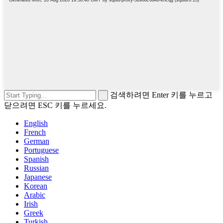
검색하려면 Enter 키를 누르고
닫으려면 ESC 키를 누르세요.
English
French
German
Portuguese
Spanish
Russian
Japanese
Korean
Arabic
Irish
Greek
Turkish