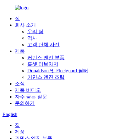
집
회사 소개
우리 팀
역사
고객 단체 사진
제품
커민스 엔진 부품
홀셋 터보차저
Donaldson 및 Fleetguard 필터
커민스 엔진 조립
소식
제품 비디오
자주 묻는 질문
문의하기
English
집
제품
커민스 엔진 부품