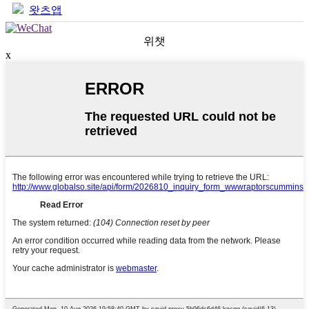
왓츠앱
위챗
x