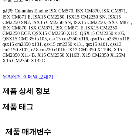
설명: Cummins Engine ISX CM570, ISX CM870, ISX CM871,
ISX CM871 E, ISX15 CM2250, ISX15 CM2250 SN, ISX15
CM2250 SN2, ISX15 CM2250 SN, ISX15 CM2250, ISX CM871,
ISX CM870, ISX CM871, ISX CM871 E, ISX15 CM2250 .
CM2250 ECF, QSX15 CM2250 X115, QSX15 CM2350 x105,
QSX15 CM2350 x105, qsx15 cm2350 x116, qsx15 cm2350 x118,
qsx15 cm2350 x131, qsx15 cm2350 x131, qsx15 z101, qsz13
cm2150 z102, r2.8 cm220 r101b , X12 CM2350 X119B, X15
CM2350 X114B, X15 CM2350 X116B, X15 CM2350 X125M,
X15 CM2350 X132C.
우리에게 이메일 보내기
제품 상세 정보
제품 태그
제품 매개변수